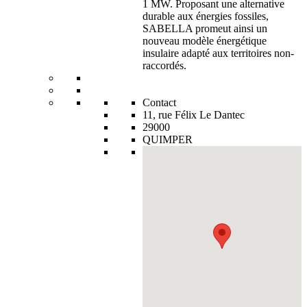
1 MW. Proposant une alternative
durable aux énergies fossiles,
SABELLA promeut ainsi un
nouveau modèle énergétique
insulaire adapté aux territoires non-
raccordés.
Contact
11, rue Félix Le Dantec
29000
QUIMPER