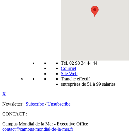
Tél. 02 98 34 44 44
Courriel
Site Web
Tranche effectif
entreprises de 51 à 99 salaries
X
Newsletter :
Subscribe
/
Unsubscribe
CONTACT :
Campus Mondial de la Mer - Executive Office
contact@campus-mondial-de-la-mer.fr