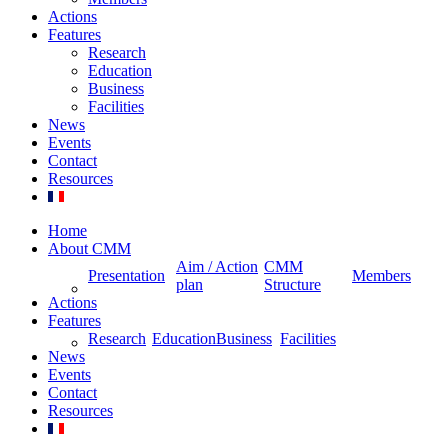
Actions
Features
Research
Education
Business
Facilities
News
Events
Contact
Resources
Home
About CMM
Aim / Action
CMM
Presentation
Members
plan
Structure
Actions
Features
Research
Education
Business
Facilities
News
Events
Contact
Resources