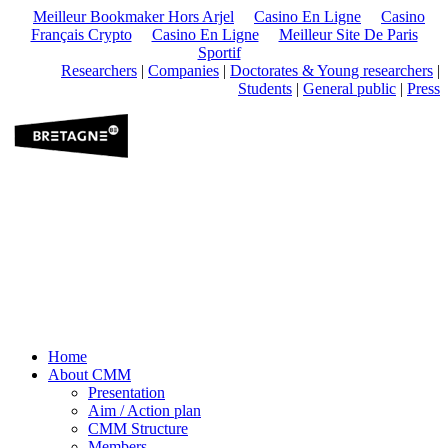
Meilleur Bookmaker Hors Arjel
Casino En Ligne
Casino
Français Crypto
Casino En Ligne
Meilleur Site De Paris
Sportif
Researchers
|
Companies
|
Doctorates & Young researchers
|
Students
|
General public
|
Press
Home
About CMM
Presentation
Aim / Action plan
CMM Structure
Members