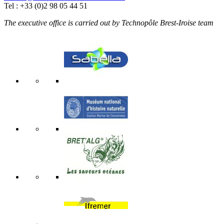
Tel : +33 (0)2 98 05 44 51
The executive office is carried out by Technopôle Brest-Iroise team