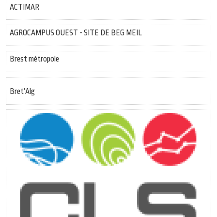
ACTIMAR
AGROCAMPUS OUEST - SITE DE BEG MEIL
Brest métropole
Bret’Alg