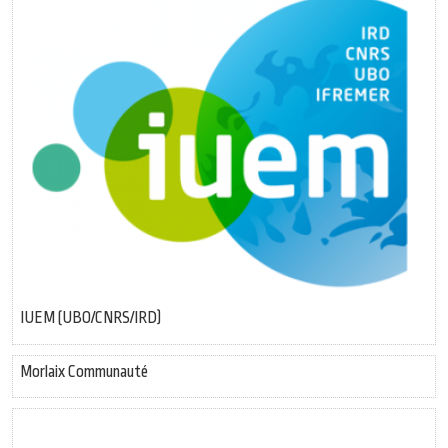
IUEM (UBO/CNRS/IRD)
Morlaix Communauté