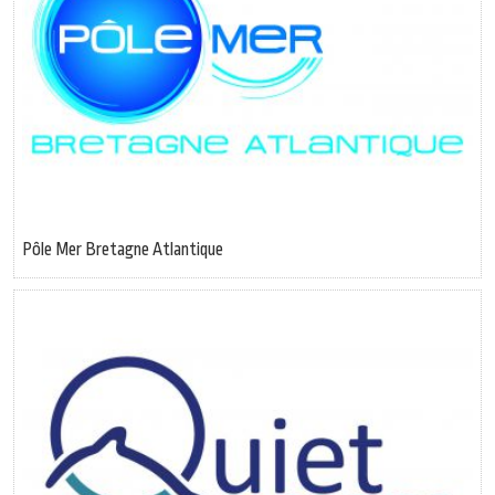
Pôle Mer Bretagne Atlantique