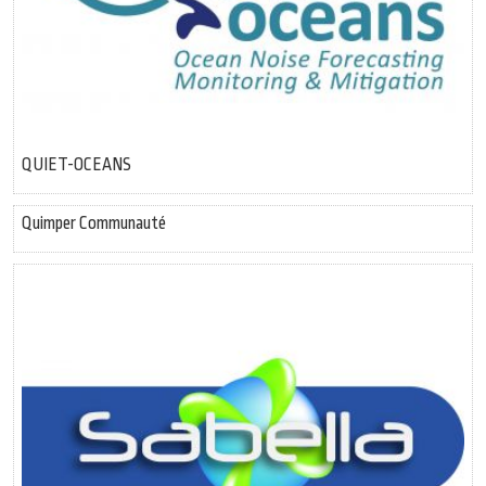
QUIET-OCEANS
Quimper Communauté