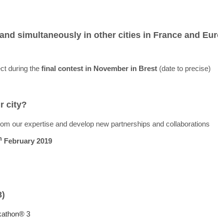
) and simultaneously in other cities in France and Eu
ect during the
final contest in November in Brest
(date to precise)
 city?
rom our expertise and develop new partnerships and collaborations
h
February 2019
8)
kathon® 3