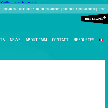
Meilleur Site De Paris Sportif
|
Companies
|
Doctorates & Young researchers
|
Students
|
General public
|
Press
NTS
NEWS
ABOUT CMM
CONTACT
RESOURCES