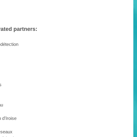
vated partners:
détection
s
au
 d'Iroise
éseaux