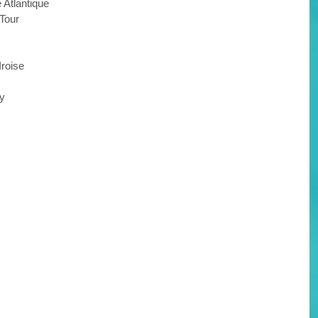
 Atlantique
Tour
Iroise
y