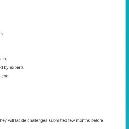
s,
ata,
ed by experts
k-end!
hey will tackle challenges submitted few months before