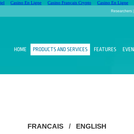
jel
Casino En Ligne
Casino Français Crypto
Casino En Ligne
Researchers
HOME
PRODUCTS AND SERVICES
FEATURES
EVE
FRANCAIS
/
ENGLISH