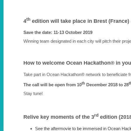
th
4
edition will take place in Brest (France
Save the date: 11-13 October 2019
Winning team designated in each city will pitch their proj
How to welcome Ocean Hackathon® in your
Take part in Ocean Hackathon® network to beneficiate f
th
t
The call will be open from 10
December 2018 to 28
Stay tune!
rd
Relive key moments of the 3
edition (201
See the aftermovie to be immersed in Ocean Hac