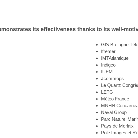
emonstrates its effectiveness thanks to its well-moti
GIS Bretagne Télé
Ifremer
IMTAtlantique
Indigeo
IUEM
Jcommops
Le Quartz Congrè
LETG
Météo France
MNHN Concarne
Naval Group
Parc Naturel Marin
Pays de Morlaix
Pôle Images et R