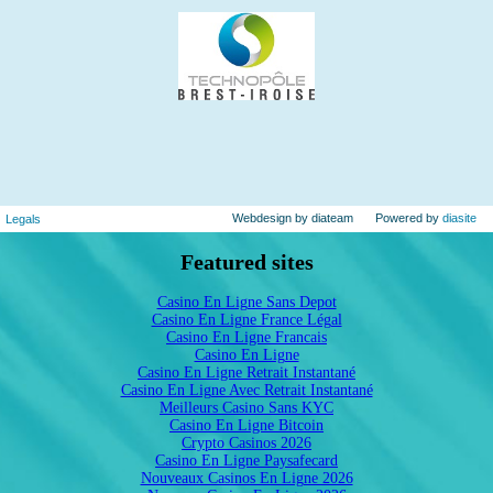
Webdesign by diateam
Powered by
diasite
Legals
Featured sites
Casino En Ligne Sans Depot
Casino En Ligne France Légal
Casino En Ligne Francais
Casino En Ligne
Casino En Ligne Retrait Instantané
Casino En Ligne Avec Retrait Instantané
Meilleurs Casino Sans KYC
Casino En Ligne Bitcoin
Crypto Casinos 2026
Casino En Ligne Paysafecard
Nouveaux Casinos En Ligne 2026