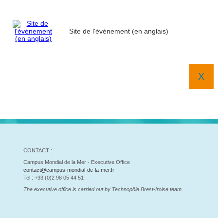
Site de l'évènement (en anglais)
X
CONTACT :
Campus Mondial de la Mer - Executive Office
contact@campus-mondial-de-la-mer.fr
Tel : +33 (0)2 98 05 44 51
The executive office is carried out by Technopôle Brest-Iroise team