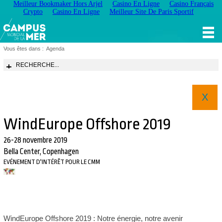
Meilleur Bookmaker Hors Arjel
Casino En Ligne
Casino Français
Crypto
Casino En Ligne
Meilleur Site De Paris Sportif
Vous êtes dans :
Agenda
RECHERCHE...
X
WindEurope Offshore 2019
26-28 novembre 2019
Bella Center, Copenhagen
EVÉNEMENT D'INTÉRÊT POUR LE CMM
WindEurope Offshore 2019 : Notre énergie, notre avenir