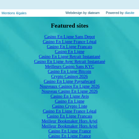
Webdesign by diateam
Powered by
diasite
Mentions légales
Featured sites
Casino En Ligne Sans Depot
Casino En Ligne France Légal
Casino En Ligne Francais
Casino En Ligne
Casino En Ligne Retrait Instantané
Casino En Ligne Avec Retrait Instantané
Meilleurs Casino Sans KYC
Casino En Ligne Bitcoin
Crypto Casinos 2026
Casino En Ligne Paysafecard
Nouveaux Casinos En Ligne 2026
Nouveau Casino En Ligne 2026
Casino En Ligne Avis
Casino En Ligne
Casino Crypto Liste
Casino En Ligne France Légal
Casino En Ligne Francais
Meilleur Bookmaker Hors Arjel
Meilleur Bookmaker Hors Arjel
Casino En Ligne France
Casino En Ligne France