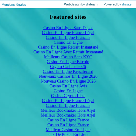
Webdesign by diateam
Powered by
diasite
Mentions légales
Featured sites
Casino En Ligne Sans Depot
Casino En Ligne France Légal
Casino En Ligne Francais
Casino En Ligne
Casino En Ligne Retrait Instantané
Casino En Ligne Avec Retrait Instantané
Meilleurs Casino Sans KYC
Casino En Ligne Bitcoin
Crypto Casinos 2026
Casino En Ligne Paysafecard
Nouveaux Casinos En Ligne 2026
Nouveau Casino En Ligne 2026
Casino En Ligne Avis
Casino En Ligne
Casino Crypto Liste
Casino En Ligne France Légal
Casino En Ligne Francais
Meilleur Bookmaker Hors Arjel
Meilleur Bookmaker Hors Arjel
Casino En Ligne France
Casino En Ligne France
Meilleur Casino En Ligne
Jeux De Poker En Ligne