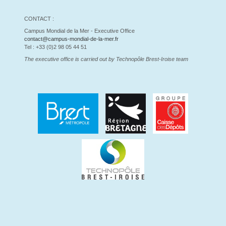
CONTACT :
Campus Mondial de la Mer - Executive Office
contact@campus-mondial-de-la-mer.fr
Tel : +33 (0)2 98 05 44 51
The executive office is carried out by Technopôle Brest-Iroise team