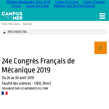
Meilleur Bookmaker Hors Arjel
Casino En Ligne
Casino Français
Crypto
Casino En Ligne
Meilleur Site De Paris Sportif
Vous êtes dans :
Agenda
RECHERCHE...
X
24e Congrès Français de
Mécanique 2019
Du 26 au 30 août 2019
Faculté des sciences - UBO, Brest
ORGANISÉ PAR LES MEMBRES DU CMM