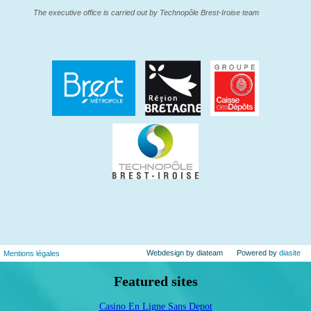
The executive office is carried out by Technopôle Brest-Iroise team
Webdesign by diateam
Powered by
diasite
Mentions légales
Featured sites
Casino En Ligne Sans Depot