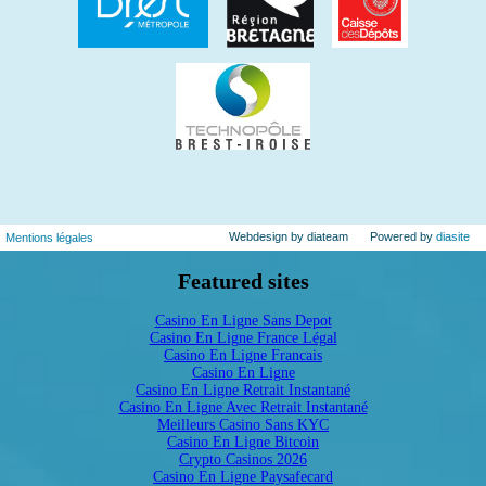
Webdesign by diateam
Powered by
diasite
Mentions légales
Featured sites
Casino En Ligne Sans Depot
Casino En Ligne France Légal
Casino En Ligne Francais
Casino En Ligne
Casino En Ligne Retrait Instantané
Casino En Ligne Avec Retrait Instantané
Meilleurs Casino Sans KYC
Casino En Ligne Bitcoin
Crypto Casinos 2026
Casino En Ligne Paysafecard