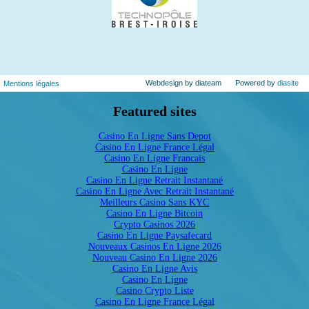
Webdesign by diateam
Powered by
diasite
Mentions légales
Featured sites
Casino En Ligne Sans Depot
Casino En Ligne France Légal
Casino En Ligne Francais
Casino En Ligne
Casino En Ligne Retrait Instantané
Casino En Ligne Avec Retrait Instantané
Meilleurs Casino Sans KYC
Casino En Ligne Bitcoin
Crypto Casinos 2026
Casino En Ligne Paysafecard
Nouveaux Casinos En Ligne 2026
Nouveau Casino En Ligne 2026
Casino En Ligne Avis
Casino En Ligne
Casino Crypto Liste
Casino En Ligne France Légal