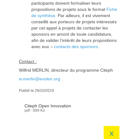
participants doivent formaliser leurs
propositions de projets sous le format
Fiche
de synthèse
. Par ailleurs, il est vivement
conseillé aux porteurs de projets intéressés
par cet appel à projets de contacter les
sponsors en amont de toute candidature,
afin de valider l’intérêt de leurs propositions
avec eux –
contacts des sponsors
.
Contact :
Wilfrid MERLIN, directeur du programme Citeph
w.merlin@evolen.org
Publié le 29/10/2019
Citeph Open Innovation
pdf - 899 Ko
X