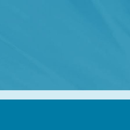
mpus Mondial de la Mer est une déma
éveloppement de l’économie maritime 