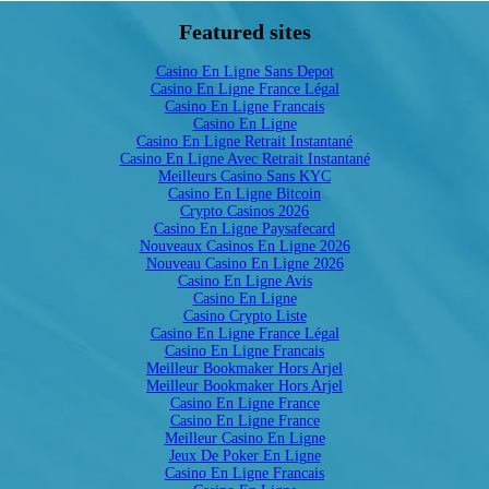
Featured sites
Casino En Ligne Sans Depot
Casino En Ligne France Légal
Casino En Ligne Francais
Casino En Ligne
Casino En Ligne Retrait Instantané
Casino En Ligne Avec Retrait Instantané
Meilleurs Casino Sans KYC
Casino En Ligne Bitcoin
Crypto Casinos 2026
Casino En Ligne Paysafecard
Nouveaux Casinos En Ligne 2026
Nouveau Casino En Ligne 2026
Casino En Ligne Avis
Casino En Ligne
Casino Crypto Liste
Casino En Ligne France Légal
Casino En Ligne Francais
Meilleur Bookmaker Hors Arjel
Meilleur Bookmaker Hors Arjel
Casino En Ligne France
Casino En Ligne France
Meilleur Casino En Ligne
Jeux De Poker En Ligne
Casino En Ligne Francais